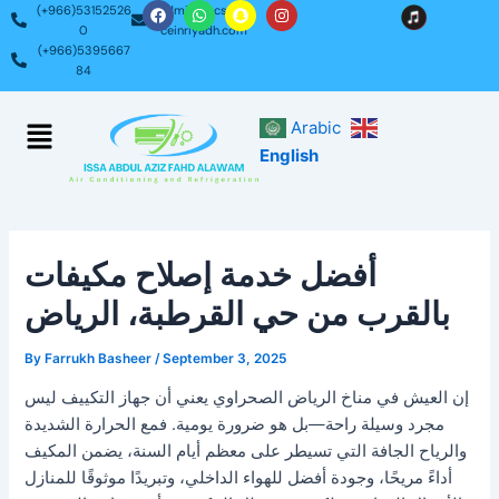
F
W
S
I
Skip
Post
(+966)53152526
admin@acservi
a
h
n
n
0
ceinriyadh.com
c
a
a
s
to
navigation
(+966)5395667
e
t
p
t
content
b
s
c
a
84
o
a
h
g
o
p
a
r
k
p
t
a
Menu
Arabic
m
English
أفضل خدمة إصلاح مكيفات
بالقرب من حي القرطبة، الرياض
By
Farrukh Basheer
/
September 3, 2025
إن العيش في مناخ الرياض الصحراوي يعني أن جهاز التكييف ليس
مجرد وسيلة راحة—بل هو ضرورة يومية. فمع الحرارة الشديدة
والرياح الجافة التي تسيطر على معظم أيام السنة، يضمن المكيف
أداءً مريحًا، وجودة أفضل للهواء الداخلي، وتبريدًا موثوقًا للمنازل